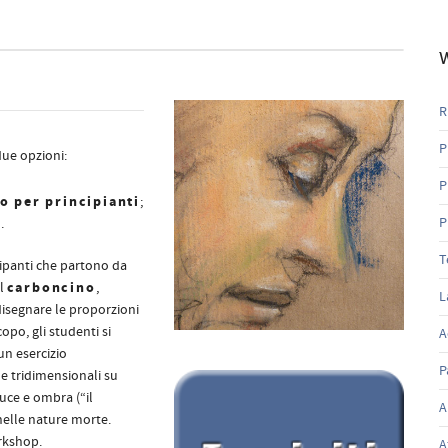
W
R
P
due opzioni:
P
o per principianti
;
i
P
.
T
cipanti che partono da
carboncino
il
,
L
disegnare le proporzioni
opo, gli studenti si
A
 un esercizio
P
e tridimensionali su
luce e ombra (“il
A
nelle nature morte.
orkshop.
A