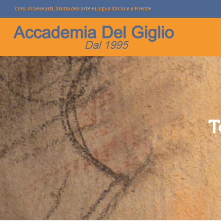
Corsi di belle arti, Storia dell'arte e Lingua italiana a Firenze
I'm looking for
product
in a size
size
.
T