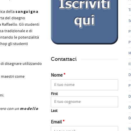
T
sanguigna
ica della
rta del disegno
S
 Raffaello. Gli studenti
ca tradizionale e di
P
mentando le potenzialità
P
shop gli studenti
M
Contattaci
 di disegnare utilizzando
I
Nome
*
D
da maestri come
P
First
ni.
D
D
modello
vero con un
Last
D
Email
*
W