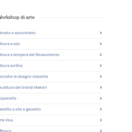
orkshop di arte
itratto e autoritratto
ittura a olio
ittura a tempera del Rinascimento
ittura acrilica
ecniche di disegno classiche
a pittura dei Grandi Maestri
cquerello
astello a olio e gessetto
rte Viva
ffresco