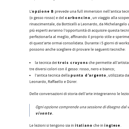
opzione B
L’
prevede una full immersion nell’antica tecn
carboncino
(o gesso rosso) e del
, un viaggio alla scope
rinascimentale, da Botticelli a Leonardo, da Michelangelo a
più esperti avranno l’opportunità di acquisire questa tecni
perfezionarla al meglio, affinando il proprio stile e speri
di quest’arte ormai consolidata. Durante i 5 giorni di work
possono anche scegliere di provare le seguenti tecniche:
trois crayons
la tecnica dei
che permette all’artista
tre diversi colori con il gesso: rosso, nero e bianco;
punta d’argento
l’antica tecnica della
, utilizzata 
Leonardo, Raffaello e Dürer.
Delle conversazioni di storia dell’arte integreranno le lezio
Ogni opzione comprende una sessione di disegno dal 
vivente
.
italiano
inglese
Le lezioni si tengono sia in
che in
.