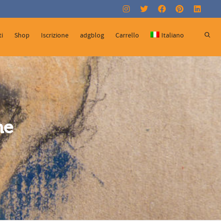
Super Search
i
Shop
Iscrizione
adgblog
Carrello
Italiano
he