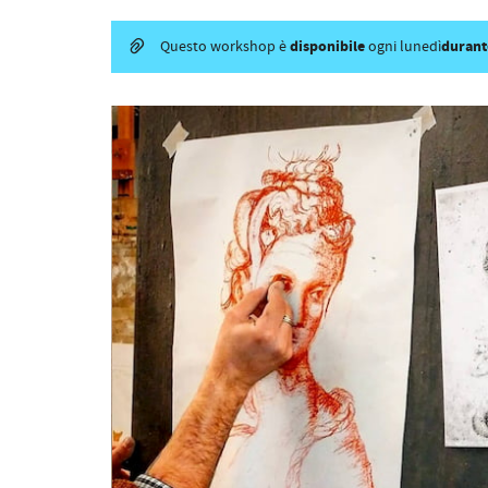
disponibile
durant
Questo workshop è
ogni lunedì