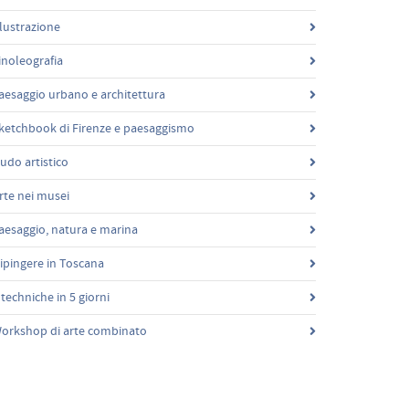
llustrazione
inoleografia
aesaggio urbano e architettura
ketchbook di Firenze e paesaggismo
udo artistico
rte nei musei
aesaggio, natura e marina
ipingere in Toscana
 techniche in 5 giorni
orkshop di arte combinato