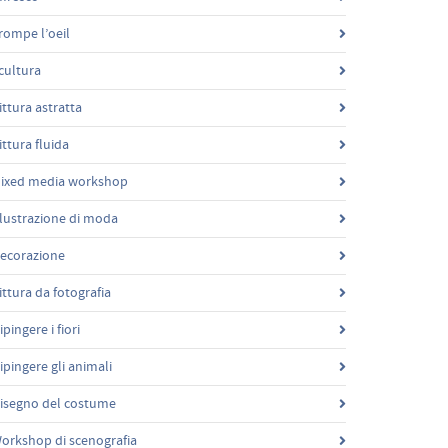
rompe l’oeil
cultura
ittura astratta
ittura fluida
ixed media workshop
llustrazione di moda
ecorazione
ittura da fotografia
ipingere i fiori
ipingere gli animali
isegno del costume
orkshop di scenografia