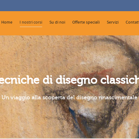
 Show me the
colour
items.
Home
I nostri corsi
Su di noi
Offerte speciali
Servizi
Contatt
ecniche di disegno classic
Un viaggio alla scoperta del disegno rinascimentale