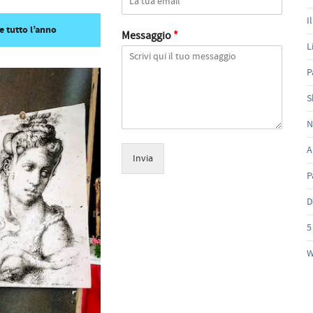
I
e tutto l’anno
Messaggio
*
L
P
S
N
A
Invia
P
D
5
W