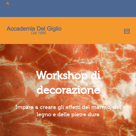
I'm looking for
product
in a size
size
.
Show me the
colour
items.
Super Search
Workshop di
decorazione
Impara a creare gli effetti del marmo, del
legno e delle pietre dure