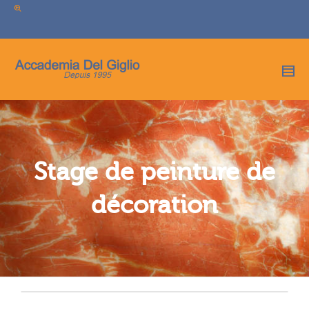
I'm looking for
product
in a size
size
.
Show me the
colour
items.
Super Search
Stage de peinture de
décoration