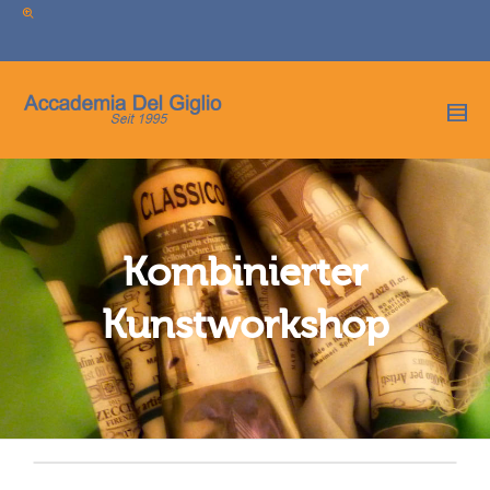
I'm looking for
product
in a size
size
.
Show me the
colour
items.
Super Search
Kombinierter
Kunstworkshop