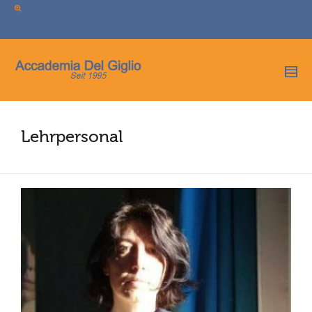
I'm looking for
product
in a size
size
.
Show me the
colour
items.
Super Search
Lehrpersonal