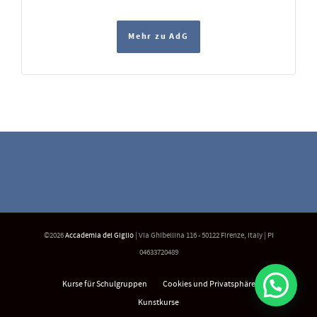
Mehr zu AdG
©2026
Accademia del Giglio
| Via Ghibellina 116 - 50122 Firenze, Italy | PI
04633720489
Kurse für Schulgruppen
Cookies und Privatsphäre
Kunstkurse