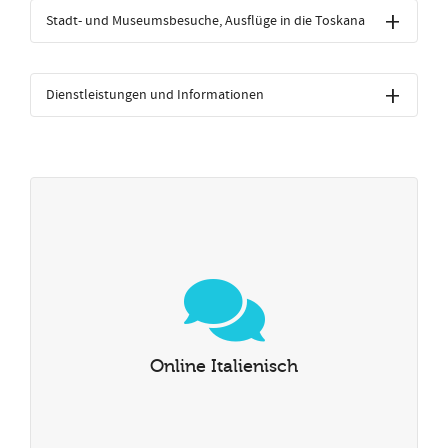
Stadt- und Museumsbesuche, Ausflüge in die Toskana
Dienstleistungen und Informationen
Online Italienisch
Nehmen Sie Ihren Unterricht bei einem unserer Lehrer, als
wären Sie in Italien. Der Unterricht wird mit Hilfe
moderner und leicht zugänglicher Technologien
abgehalten: Mit nur einem Klick sind Sie online und
Online Italienisch
können Ihr Italienisch verbessern.