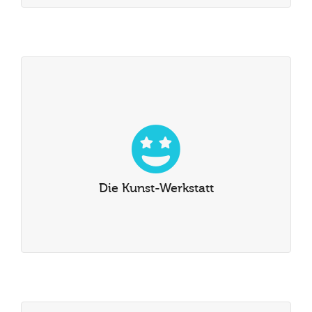
Die Kunst-Werkstatt
Sie haben auch die Möglichkeit an einen Kunstkurs
teilzunehmen. Sie werden einfach Zeichnentechniken
lernen oder Sie können Ihre Kunstfähigkeiten durch das
Die Kunst-Werkstatt
Studieren von traditionellen Malereitechniken verbessern.