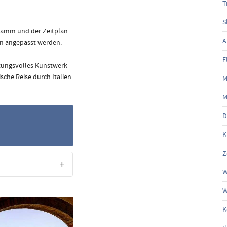
T
S
ramm und der Zeitplan
A
sen angepasst werden.
F
utungsvolles Kunstwerk
sche Reise durch Italien.
M
M
D
K
Z
W
W
K