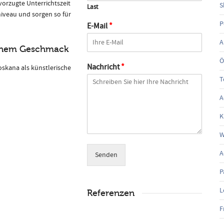
vorzugte Unterrichtszeit
S
Last
niveau und sorgen so für
P
E-Mail
*
A
deinem Geschmack
Ö
Nachricht
*
skana als künstlerische
T
A
K
W
A
Senden
P
L
Referenzen
F