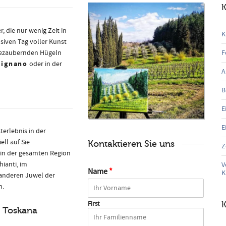
K
, die nur wenig Zeit in
K
siven Tag voller Kunst
 bezaubernden Hügeln
F
mignano
oder in der
A
B
E
E
erlebnis in der
ell auf Sie
Kontaktieren Sie uns
Z
in der gesamten Region
ianti, im
V
Name
*
K
 anderen Juwel der
n.
First
K
r Toskana