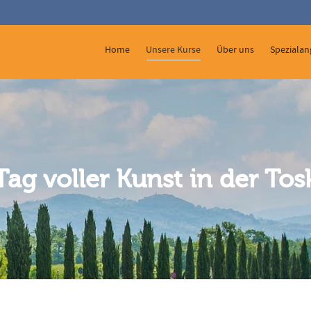
 Show me the
colour
items.
Home
Unsere Kurse
Über uns
Spezialan
Tag voller Kunst in der To