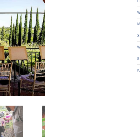
I
W
M
S
W
5
K