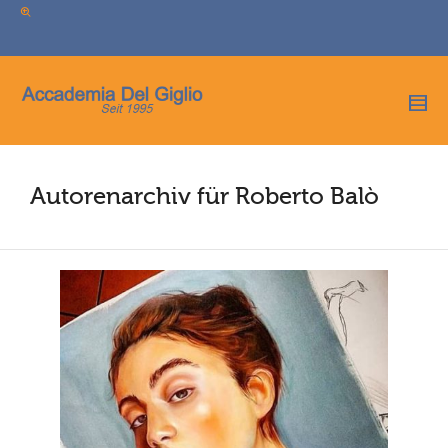
I'm looking for
product
in a size
size
.
Show me the
colour
items.
Super Search
Autorenarchiv für Roberto Balò