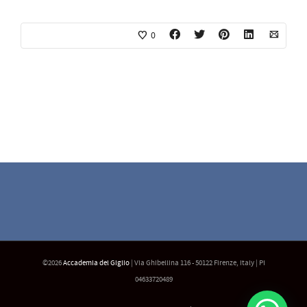
0
©2026
Accademia del Giglio
| Via Ghibellina 116 - 50122 Firenze, Italy | PI
04633720489