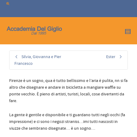
I'm looking for
product
in a size
size
.
Show me the
colour
items.
Super Search
Silvia, Giovanna e Pier
Ester
Francesco
Firenze è un sogno, qua è tutto bellissimo e l’aria è pulita, nn si fa
altro che disegnare e andare in bicicletta a mangiare waffle su
ponte vecchio. È pieno di artisti, turisti, locali, cose divertenti da
fare.
La gente è gentile e disponibile e ti guardano tutti negli occhi (fa
impressione) e ci sono i negozi straniss…imi tutti nascosti in
viuzze che sembrano disegnate… è un sogno…