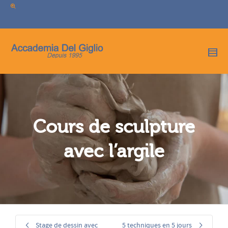
I'm looking for
product
in a size
size
.
Show me the
colour
items.
Super Search
Cours de sculpture
avec l’argile
Stage de dessin avec
5 techniques en 5 jours