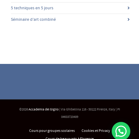
5 techniques en 5 jours
Séminaire d’art combiné
©2026
Accademia del Giglio
| Via Ghibellina 116 - 50122 Firenze, Italy | PI
04633720489
Cours pour groupes scolaires
Cookies et Privacy
Cours de beaux-arts à Florence