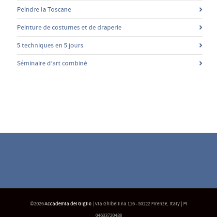
Peindre la Toscane
Peinture de costumes et de draperie
5 techniques en 5 jours
Séminaire d’art combiné
©2026
Accademia del Giglio
| Via Ghibellina 116 - 50122 Firenze, Italy | PI
04633720489