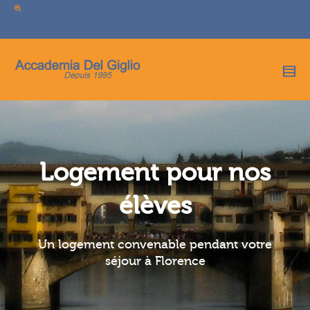
I'm looking for
product
in a size
size
.
Show me the
colour
items.
Super Search
Logement pour nos
élèves
Un logement convenable pendant votre
séjour à Florence