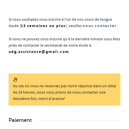
Si vous souhaitez vous inscrire à l’un de nos cours de longue
13 semaines ou plus
nous contacter
durée (
), veuillez
.
Si vous ne pouvez vous inscrire qu’à la dernière minute vous êtes
priés de contacter le secretariat de notre école à:
adg.assistance@gmail.com
.
Au cas où vous ne recevriez pas notre réponse dans un délai
de 24 heures, nous vous prions de nous contacter une
deuxième fois, merci d’avance!
Paiement