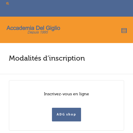
I'm looking for
product
in a size
size
.
Show me the
colour
items.
Super Search
Modalités d’inscription
Inscrivez-vous en ligne
ADG shop