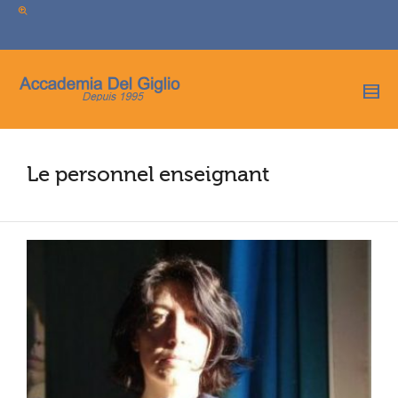
I'm looking for
product
in a size
size
.
Show me the
colour
items.
Super Search
Le personnel enseignant