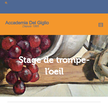
I'm looking for
product
in a size
size
.
Show me the
colour
items.
Super Search
Stage de trompe-
l’oeil