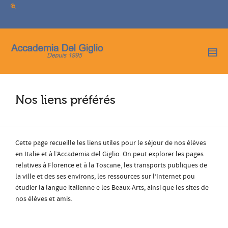
I'm looking for
product
in a size
size
.
Show me the
colour
items.
Super Search
Nos liens préférés
Cette page recueille les liens utiles pour le séjour de nos élèves
en Italie et à l’Accademia del Giglio. On peut explorer les pages
relatives à Florence et à la Toscane, les transports publiques de
la ville et des ses environs, les ressources sur l’Internet pou
étudier la langue italienne e les Beaux-Arts, ainsi que les sites de
nos élèves et amis.