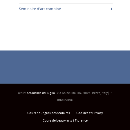
Séminaire d’art combiné
©2026
Accademia del Giglio
| Via Ghibellina 116 - 50122 Firenze, Italy | PI
04633720489
Cours pour groupes scolaires
Cookies et Privacy
Cours de beaux-arts à Florence