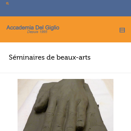
I'm looking for
product
in a size
size
.
Show me the
colour
items.
Super Search
Séminaires de beaux-arts