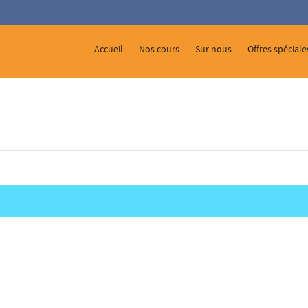
 Show me the
colour
items.
Accueil
Nos cours
Sur nous
Offres spéciale