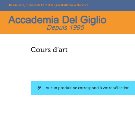
Beaux-arts, histoire de l'art et langue italienne à Florence
I'm looking for
product
in a size
size
.
Cours d’art
Aucun produit ne correspond à votre sélection.