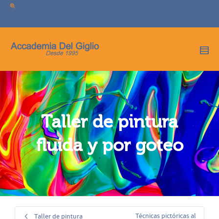
I'm looking for
product
in a size
size
.
Show me the
colour
items.
Super Search
Taller de pintura
fluida y por goteo
Técnicas pictóricas al
Taller de pintura