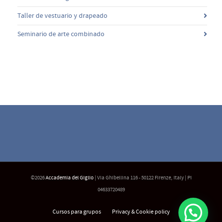
Taller de vestuario y drapeado
Seminario de arte combinado
©2026
Accademia del Giglio
| Via Ghibellina 116 - 50122 Firenze, Italy | PI
04633720489
Cursos para grupos
Privacy & Cookie policy